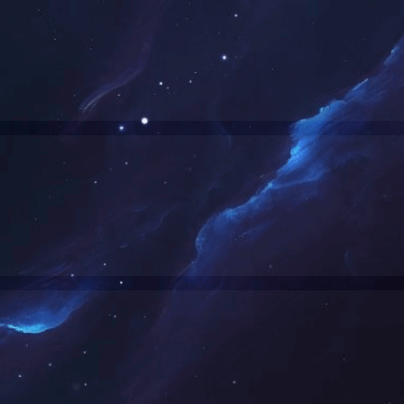
深入学习习近平法治思想和习近平文化思想，弘扬宪法和法治
劳务公司党支部组织开展“法润匠心 筑梦同行”普法宣传主题党
支部书记叶锋带领大家学习宪法的发展历史与历程、宪法
在日常工作中的应用以及违法风险，员工们认真聆听，积极互
律素养，也为公司的稳健发展提供了坚实的法律保障。公司员
度融合，以法治力量护航企业高质量发展。