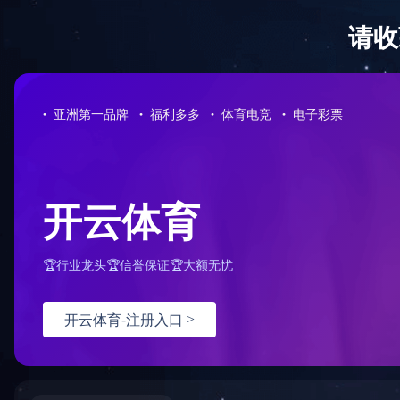
官网主页
党建主页
党
党建专栏
党建纪检